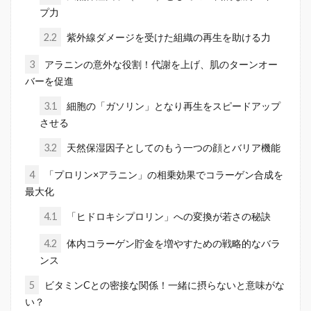
プ力
2.2
紫外線ダメージを受けた組織の再生を助ける力
3
アラニンの意外な役割！代謝を上げ、肌のターンオー
バーを促進
3.1
細胞の「ガソリン」となり再生をスピードアップ
させる
3.2
天然保湿因子としてのもう一つの顔とバリア機能
4
「プロリン×アラニン」の相乗効果でコラーゲン合成を
最大化
4.1
「ヒドロキシプロリン」への変換が若さの秘訣
4.2
体内コラーゲン貯金を増やすための戦略的なバラ
ンス
5
ビタミンCとの密接な関係！一緒に摂らないと意味がな
い？