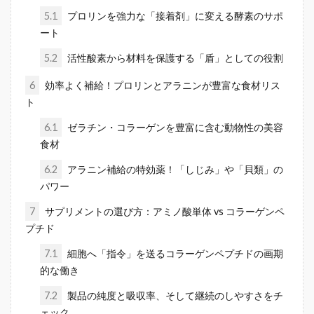
5.1
プロリンを強力な「接着剤」に変える酵素のサポ
ート
5.2
活性酸素から材料を保護する「盾」としての役割
6
効率よく補給！プロリンとアラニンが豊富な食材リス
ト
6.1
ゼラチン・コラーゲンを豊富に含む動物性の美容
食材
6.2
アラニン補給の特効薬！「しじみ」や「貝類」の
パワー
7
サプリメントの選び方：アミノ酸単体 vs コラーゲンペ
プチド
7.1
細胞へ「指令」を送るコラーゲンペプチドの画期
的な働き
7.2
製品の純度と吸収率、そして継続のしやすさをチ
ェック