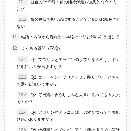
10.1
就寝の1〜2時間前の補給が最も理想的なタイミ
ング
10.2
夜の糖質を控えめにすることで合成の邪魔をさせ
ない
11
結論：内側から溢れ出す本物のハリと潤いを目指して
12
よくある質問（FAQ）
12.1
Q1. プロリンとアラニンのサプリを飲めば、すぐ
に肌にハリが出ますか？
12.2
Q2. コラーゲンサプリとアミノ酸サプリ、どちら
を選べば良いですか？
12.3
Q3. 毎日鶏の皮やしじみを大量に食べても大丈夫
ですか？
12.4
Q4. プロリンやアラニンは、男性が摂っても美肌
効果がありますか？
12.5
Q5. 敏感肌なのですが、アミノ酸の摂取で肌質は