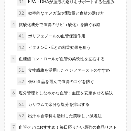
3.1
EPA・DHAが血液の巡りをサポートする仕組み
3.2
効率的なオメガ3の摂取量と食材の選び方
4
抗酸化成分で血管のサビ（酸化）を防ぐ戦略
4.1
ポリフェノールの血管保護作用
4.2
ビタミンC・Eとの相乗効果を狙う
5
血糖値コントロールが血管の柔軟性を左右する
5.1
食物繊維を活用したベジファーストのすすめ
5.2
低GI食品を選んで血管のコゲを防ぐ
6
塩分管理としなやかな血管：血圧を安定させる秘訣
6.1
カリウムで余分な塩分を排出する
6.2
出汁や香辛料を活用した美味しい減塩法
7
血管ケアにおすすめ！毎日摂りたい最強の食品リスト