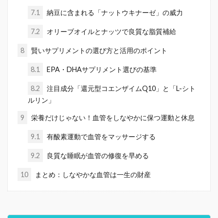
7.1
納豆に含まれる「ナットウキナーゼ」の威力
7.2
オリーブオイルとナッツで良質な脂質補給
8
賢いサプリメントの選び方と活用のポイント
8.1
EPA・DHAサプリメント選びの基準
8.2
注目成分「還元型コエンザイムQ10」と「L-シト
ルリン」
9
栄養だけじゃない！血管をしなやかに保つ運動と休息
9.1
有酸素運動で血管をマッサージする
9.2
良質な睡眠が血管の修復を早める
10
まとめ：しなやかな血管は一生の財産