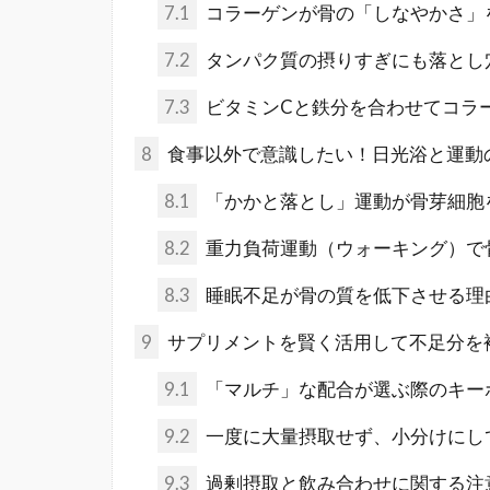
7.1
コラーゲンが骨の「しなやかさ」
7.2
タンパク質の摂りすぎにも落とし
7.3
ビタミンCと鉄分を合わせてコラ
8
食事以外で意識したい！日光浴と運動
8.1
「かかと落とし」運動が骨芽細胞
8.2
重力負荷運動（ウォーキング）で
8.3
睡眠不足が骨の質を低下させる理
9
サプリメントを賢く活用して不足分を
9.1
「マルチ」な配合が選ぶ際のキー
9.2
一度に大量摂取せず、小分けにし
9.3
過剰摂取と飲み合わせに関する注