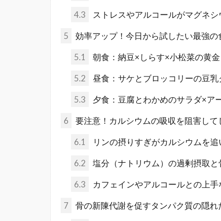
4.3
ストレスやアルコールがマグネシ
5
効率アップ！今日から試したい最強の
5.1
朝食：納豆×しらす×小松菜の黄金
5.2
昼食：サケとブロッコリーの豆乳
5.3
夕食：豆腐とわかめのサラダ×ア
6
要注意！カルシウムの吸収を阻害して
6.1
リンの摂りすぎがカルシウムを追
6.2
塩分（ナトリウム）の過剰摂取と
6.3
カフェインやアルコールとの上手
7
骨の新陳代謝を促すタンパク質の隠れ