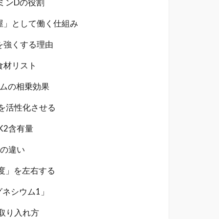
ミンDの役割
屋」として働く仕組み
を強くする理由
食材リスト
ウムの相乗効果
を活性化させる
K2含有量
との違い
度」を左右する
グネシウム1」
取り入れ方