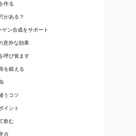
を作る
穴がある？
ーゲン合成をサポート
の意外な効果
を呼び覚ます
骨を鍛える
由
補うコツ
ポイント
て飲む
意点