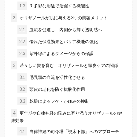
1.3
3. 多彩な用途で活躍する機能性
2
オリザノールが肌に与える3つの美容メリット
2.1
血流を促進し、内側から輝く透明感へ
2.2
優れた保湿効果とバリア機能の強化
2.3
紫外線によるダメージからの保護
3
若々しい髪を育む！オリザノールと頭皮ケアの関係
3.1
毛乳頭の血流を活性化させる
3.2
頭皮の老化を防ぐ抗酸化作用
3.3
乾燥によるフケ・かゆみの抑制
4
更年期や自律神経の悩みに寄り添うオリザノールの健
康効果
4.1
自律神経の司令塔「視床下部」へのアプローチ