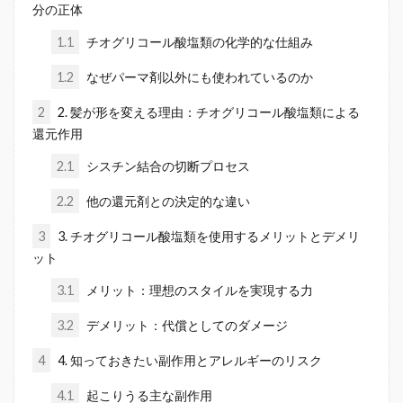
分の正体
1.1
チオグリコール酸塩類の化学的な仕組み
1.2
なぜパーマ剤以外にも使われているのか
2
2. 髪が形を変える理由：チオグリコール酸塩類による
還元作用
2.1
シスチン結合の切断プロセス
2.2
他の還元剤との決定的な違い
3
3. チオグリコール酸塩類を使用するメリットとデメリ
ット
3.1
メリット：理想のスタイルを実現する力
3.2
デメリット：代償としてのダメージ
4
4. 知っておきたい副作用とアレルギーのリスク
4.1
起こりうる主な副作用