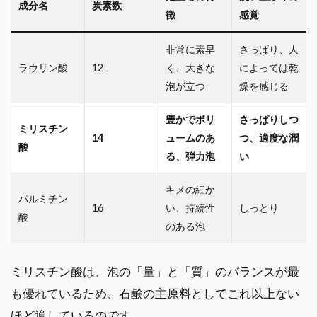
成分名
炭素数
徴
感覚
非常に素早
さっぱり、人
ラウリン酸
12
く、大きな
によっては乾
泡が立つ
燥を感じる
豊かでボリ
さっぱりしつ
ミリスチン
14
ュームのあ
つ、適度な潤
酸
る、弾力泡
い
キメの細か
パルミチン
16
い、持続性
しっとり
酸
のある泡
ミリスチン酸は、泡の「量」と「質」のバランスが最
も優れているため、石鹸の主原料としてこれ以上ない
ほど適しているのです。