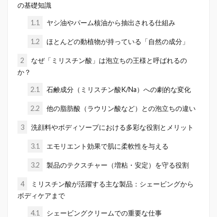
の基礎知識
1.1
ヤシ油やパーム核油から抽出される仕組み
1.2
ほとんどの動植物が持っている「自然の成分」
2
なぜ「ミリスチン酸」は泡立ちの王様と呼ばれるの
か？
2.1
石鹸成分（ミリスチン酸K/Na）への劇的な変化
2.2
他の脂肪酸（ラウリン酸など）との泡立ちの違い
3
洗顔料やボディソープにおける多彩な役割とメリット
3.1
エモリエント効果で肌に柔軟性を与える
3.2
製品のテクスチャー（増粘・安定）を守る役割
4
ミリスチン酸が活躍する主な製品：シェービングから
ボディケアまで
4.1
シェービングクリームでの重要な仕事