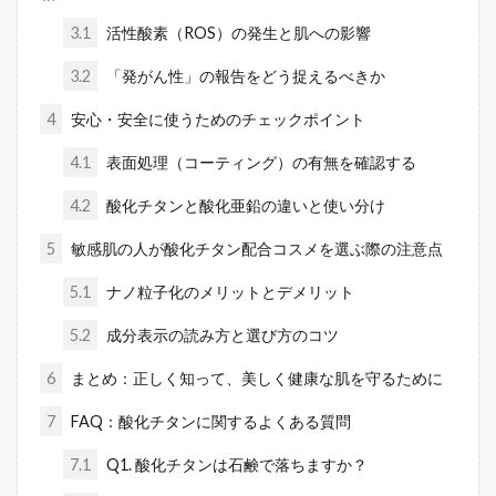
3.1
活性酸素（ROS）の発生と肌への影響
3.2
「発がん性」の報告をどう捉えるべきか
4
安心・安全に使うためのチェックポイント
4.1
表面処理（コーティング）の有無を確認する
4.2
酸化チタンと酸化亜鉛の違いと使い分け
5
敏感肌の人が酸化チタン配合コスメを選ぶ際の注意点
5.1
ナノ粒子化のメリットとデメリット
5.2
成分表示の読み方と選び方のコツ
6
まとめ：正しく知って、美しく健康な肌を守るために
7
FAQ：酸化チタンに関するよくある質問
7.1
Q1. 酸化チタンは石鹸で落ちますか？