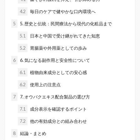
4.2
毎日のケアで健やかな口内環境へ
5
5. 歴史と伝統：民間療法から現代の化粧品まで
5.1
日本と中国で受け継がれてきた知恵
5.2
胃腸薬や外用薬としての歩み
6
6. 気になる副作用と安全性について
6.1
植物由来成分としての安心感
6.2
使用上の注意点
7
7. オウバクエキス配合製品の選び方
7.1
成分表示を確認するポイント
7.2
他の有効成分との組み合わせ
8
結論・まとめ