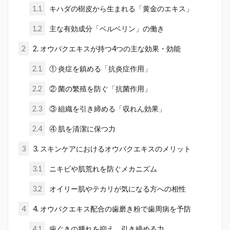
1.1
キハダの樹皮から生まれる「黄金のエキス」
1.2
主な有効成分「ベルベリン」の働き
2
2. オウバクエキスが持つ4つの主な効果・効能
2.1
① 炎症を鎮める「抗炎症作用」
2.2
② 菌の繁殖を防ぐ「抗菌作用」
2.3
③ 組織を引き締める「収れん効果」
2.4
④ 肌を清潔に保つ力
3
3. スキンケアにおけるオウバクエキスのメリット
3.1
ニキビや肌荒れを防ぐメカニズム
3.2
オイリー肌やテカリが気になる方への相性
4
4. オウバクエキス配合の歯磨き粉で歯周病を予防
4.1
歯ぐきの腫れを抑え、引き締める力