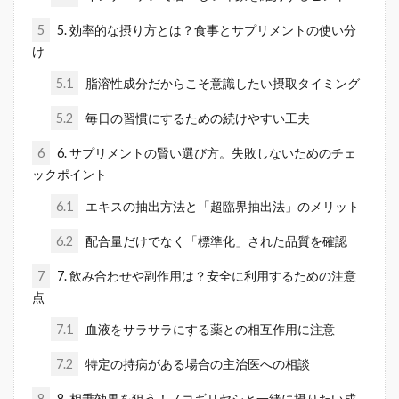
5
5. 効率的な摂り方とは？食事とサプリメントの使い分
け
5.1
脂溶性成分だからこそ意識したい摂取タイミング
5.2
毎日の習慣にするための続けやすい工夫
6
6. サプリメントの賢い選び方。失敗しないためのチェ
ックポイント
6.1
エキスの抽出方法と「超臨界抽出法」のメリット
6.2
配合量だけでなく「標準化」された品質を確認
7
7. 飲み合わせや副作用は？安全に利用するための注意
点
7.1
血液をサラサラにする薬との相互作用に注意
7.2
特定の持病がある場合の主治医への相談
8
8. 相乗効果を狙う！ノコギリヤシと一緒に摂りたい成