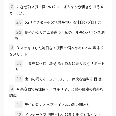
2
2. なぜ前立腺に良いの？ノコギリヤシが働きかけるメ
カニズム
2.1
5αリダクターゼの活性を抑える独自のプロセス
2.2
健やかなリズムを保つためのホルモンバランス調
整
3
3. スッキリした毎日を！夜間の悩みやキレへの具体的
なメリット
3.1
「夜中に何度も起きる」悩みに寄り添うサポート
力
3.2
出口の滞りをスムーズにし、爽快な後味を目指す
4
4. 美容面でも注目？ノコギリヤシと髪の健康の意外な
関係
4.1
男性の活力とヘアサイクルの深い関わり
4.2
インナーケアで若々しい印象を維持するヒント