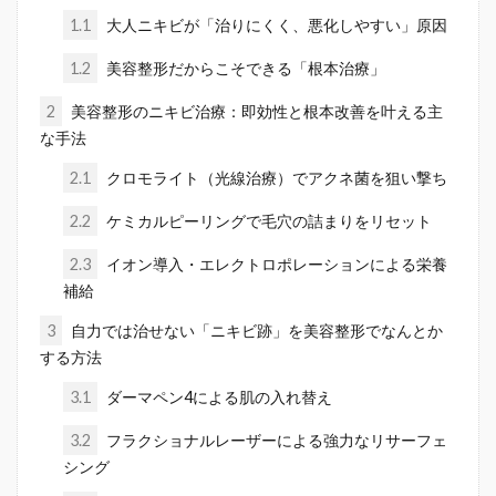
1.1
大人ニキビが「治りにくく、悪化しやすい」原因
1.2
美容整形だからこそできる「根本治療」
2
美容整形のニキビ治療：即効性と根本改善を叶える主
な手法
2.1
クロモライト（光線治療）でアクネ菌を狙い撃ち
2.2
ケミカルピーリングで毛穴の詰まりをリセット
2.3
イオン導入・エレクトロポレーションによる栄養
補給
3
自力では治せない「ニキビ跡」を美容整形でなんとか
する方法
3.1
ダーマペン4による肌の入れ替え
3.2
フラクショナルレーザーによる強力なリサーフェ
シング