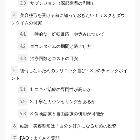
3.3
サブシジョン（深部癒着の剥離）
4
美容整形を受ける前に知っておきたい！リスクとダウ
ンタイムの現実
4.1
一時的な「好転反応」や赤みについて
4.2
ダウンタイムの期間と過ごし方
4.3
治療回数とコストの目安
5
後悔しないためのクリニック選び：3つのチェックポイ
ント
5.1
1. ニキビ治療の専門性が高いか
5.2
2. 丁寧なカウンセリングがあるか
5.3
3. 保険診療と自由診療の併用が可能か
6
結論：美容整形は「自分を好きになるための投資」
7
FAQ：よくある質問