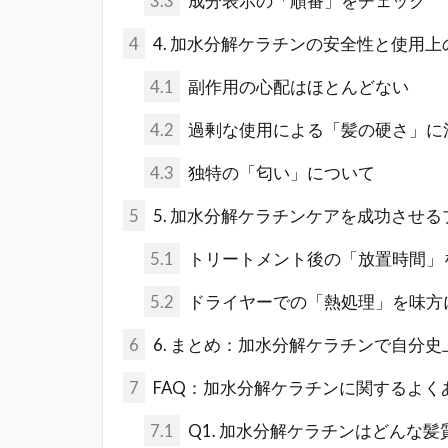
3.3
成分表示の「順番」をチェック
4
4. 加水分解ケラチンの安全性と使用上
4.1
副作用の心配はほとんどない
4.2
過剰な使用による「髪の硬さ」に
4.3
独特の「匂い」について
5
5. 加水分解ケラチンケアを成功させ
5.1
トリートメント後の「放置時間」
5.2
ドライヤーでの「熱処理」を味方
6
6. まとめ：加水分解ケラチンで自分
7
FAQ：加水分解ケラチンに関するよく
7.1
Q1. 加水分解ケラチンはどんな