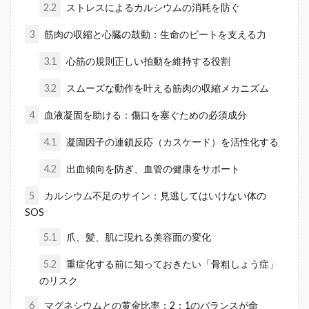
2.2
ストレスによるカルシウムの消耗を防ぐ
3
筋肉の収縮と心臓の鼓動：生命のビートを支える力
3.1
心筋の規則正しい拍動を維持する役割
3.2
スムーズな動作を叶える筋肉の収縮メカニズム
4
血液凝固を助ける：傷口を塞ぐための必須成分
4.1
凝固因子の連鎖反応（カスケード）を活性化する
4.2
出血傾向を防ぎ、血管の健康をサポート
5
カルシウム不足のサイン：見逃してはいけない体の
SOS
5.1
爪、髪、肌に現れる美容面の変化
5.2
重症化する前に知っておきたい「骨粗しょう症」
のリスク
6
マグネシウムとの黄金比率：2：1のバランスが命