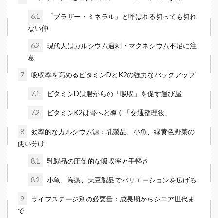
6.1
「ブラザー・ミネラル」と呼ばれる切っても切れ
ない仲
6.2
現代人はカルシウム過剰・マグネシウム不足に注
意
7
吸収率を高めるビタミンDとK2の強力なバックアップ
7.1
ビタミンDは腸からの「吸収」を促す運び屋
7.2
ビタミンK2は骨へと導く「交通整理役」
8
効率的なカルシウム源：乳製品、小魚、緑黄色野菜の
使い分け
8.1
乳製品の圧倒的な吸収率と手軽さ
8.2
小魚、海藻、大豆製品でバリエーションを広げる
9
ライフステージ別の必要量：成長期からシニア世代ま
で