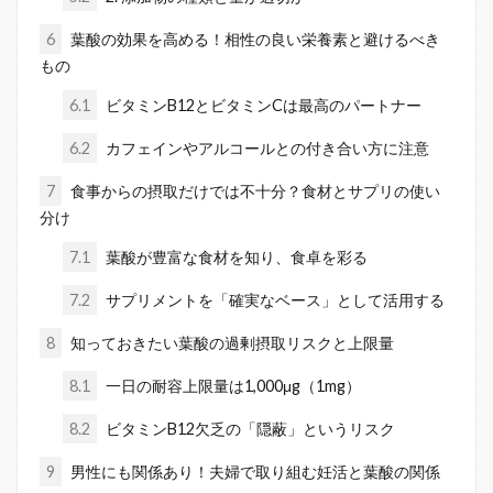
6
葉酸の効果を高める！相性の良い栄養素と避けるべき
もの
6.1
ビタミンB12とビタミンCは最高のパートナー
6.2
カフェインやアルコールとの付き合い方に注意
7
食事からの摂取だけでは不十分？食材とサプリの使い
分け
7.1
葉酸が豊富な食材を知り、食卓を彩る
7.2
サプリメントを「確実なベース」として活用する
8
知っておきたい葉酸の過剰摂取リスクと上限量
8.1
一日の耐容上限量は1,000μg（1mg）
8.2
ビタミンB12欠乏の「隠蔽」というリスク
9
男性にも関係あり！夫婦で取り組む妊活と葉酸の関係