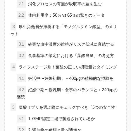
2.1
消化プロセスの有無が吸収率の差を生む
2.2
体内利用率：50％ vs 85％の驚きのデータ
3
厚生労働省が推奨する「モノグルタミン酸型」のメリ
ット
3.1
確実な血中濃度の維持がリスク低減に直結する
3.2
食事基準の策定における「葉酸当量」の考え方
4
ライフステージ別！葉酸の正しい摂取量とタイミング
4.1
妊活中〜妊娠初期：＋400μgの積極的な摂取を
4.2
妊娠中期〜授乳期：食事のバランスと＋240μgの
継続
5
葉酸サプリを選ぶ際にチェックすべき「5つの安全性」
5.1
1. GMP認定工場で製造されているか
5.2
2. 添加物の種類と量が適切か