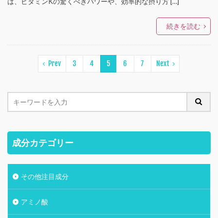
は、ビタミンKの驚くべきパワーや、効率的な摂り方 […]
続きを読む
Prev
3
4
5
6
7
Next
成分カテゴリー
その他注目成分
アミノ酸